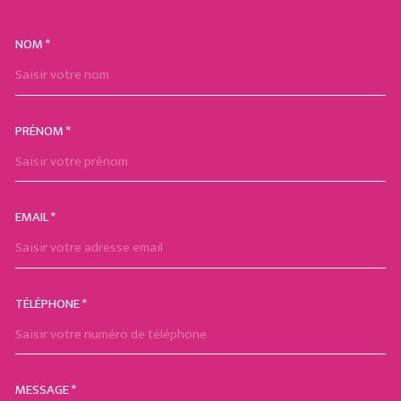
NOM *
TRAD_MELTEM_VOSCOORDON
PRÉNOM *
EMAIL *
TÉLÉPHONE *
MESSAGE *
TRAD_MELTEM_VOREDEMAND