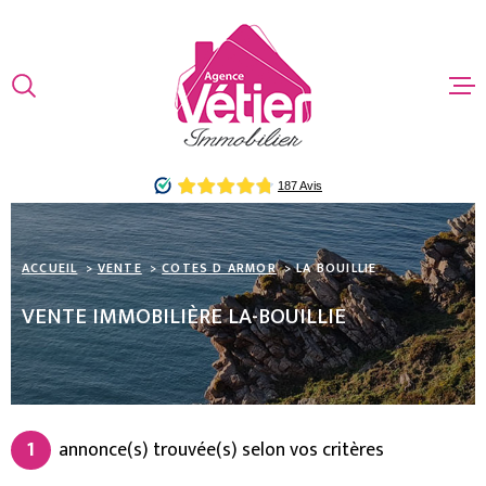
Aller
Aller
Aller
Aller
à
à
au
au
:
la
menu
contenu
VOTRE
recherche
principal
ACCUEIL
RECHERCHE
VENTES
TYPE
D'OFFRE
ACHETER
ESTIMATIO
ACCUEIL
VENTE
COTES D ARMOR
LA BOUILLIE
TYPE
DE
TYPE DE BIEN
BIEN
VENTE IMMOBILIÈRE LA-BOUILLIE
ALERTE EMA
VILLE
CONTACT
Budget
BUDGET
1
annonce(s) trouvée(s) selon vos critères
Surface