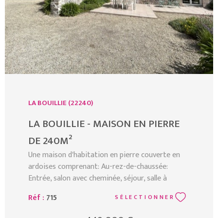
LA BOUILLIE (22240)
LA BOUILLIE - MAISON EN PIERRE
DE 240M²
Une maison d'habitation en pierre couverte en
ardoises comprenant: Au-rez-de-chaussée:
Entrée, salon avec cheminée, séjour, salle à
manger, cuisine équipée, arrière cuisine, chambre,
Réf :
715
SÉLECTIONNER
salle d'eau, 3 water-closets, atelier et chaufferie.
A l'étage: Palier desservant 3 chambres dont une