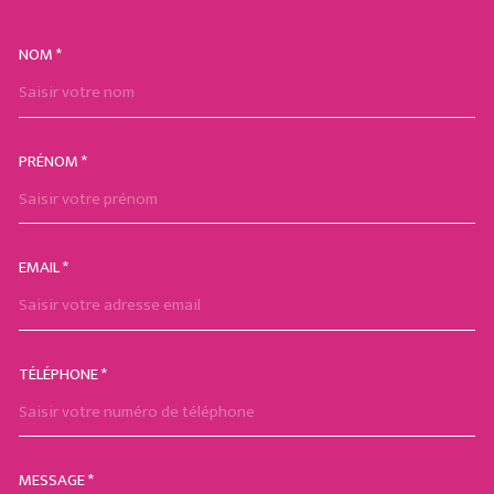
NOM *
TRAD_MELTEM_VOSCOORDON
PRÉNOM *
EMAIL *
TÉLÉPHONE *
MESSAGE *
TRAD_MELTEM_VOREDEMAND