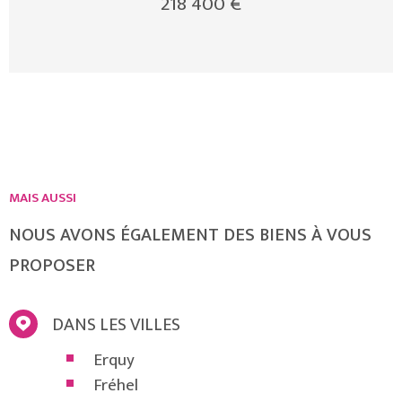
218 400 €
disponibles sur le site Géorisques
MAIS AUSSI
NOUS AVONS ÉGALEMENT DES BIENS À VOUS
PROPOSER
DANS LES VILLES
Erquy
Fréhel