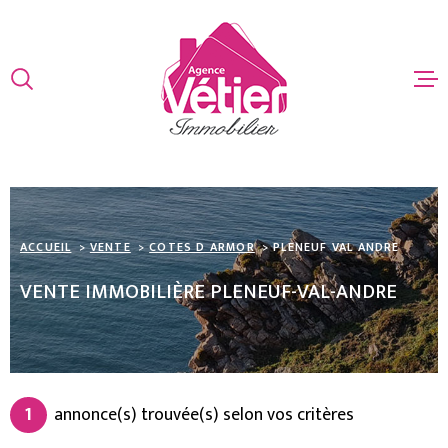
Aller
Aller
Aller
Aller
à
à
au
au
:
la
menu
contenu
VOTRE
recherche
principal
ACCUEIL
RECHERCHE
VENTES
TYPE
D'OFFRE
ACHETER
ESTIMATIO
ACCUEIL
VENTE
COTES D ARMOR
PLENEUF VAL ANDRE
TYPE
DE
TYPE DE BIEN
BIEN
VENTE IMMOBILIÈRE PLENEUF-VAL-ANDRE
ALERTE EMA
VILLE
CONTACT
Budget
BUDGET
1
annonce(s) trouvée(s) selon vos critères
Surface