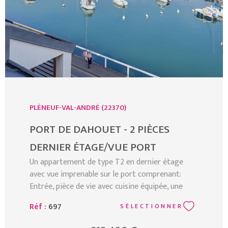
PLÉNEUF-VAL-ANDRÉ (22370)
PORT DE DAHOUET - 2 PIÈCES
DERNIER ÉTAGE/VUE PORT
Un appartement de type T2 en dernier étage
avec vue imprenable sur le port comprenant:
Entrée, pièce de vie avec cuisine équipée, une
chambre, salle d'eau, water-closet. Un parking
Réf :
697
SÉLECTIONNER
privatif. En parfait état - RARE! Les informations
sur les risques auxquels ce bien est exposé sont