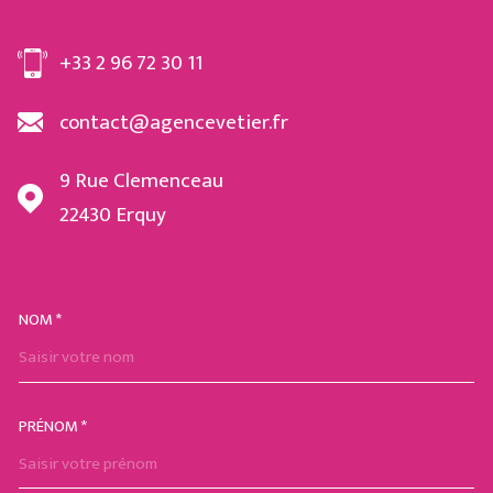
+33 2 96 72 30 11
contact@agencevetier.fr
9 Rue Clemenceau
22430
Erquy
NOM *
TRAD_MELTEM_VOSCOORDON
PRÉNOM *