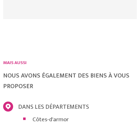
sur le Golf. Excellent état. Les informations sur
les risques auxquels ce bien est exposé sont
disponibles sur le site Géorisques
MAIS AUSSI
NOUS AVONS ÉGALEMENT DES BIENS À VOUS
PROPOSER
DANS LES DÉPARTEMENTS
Côtes-d'armor