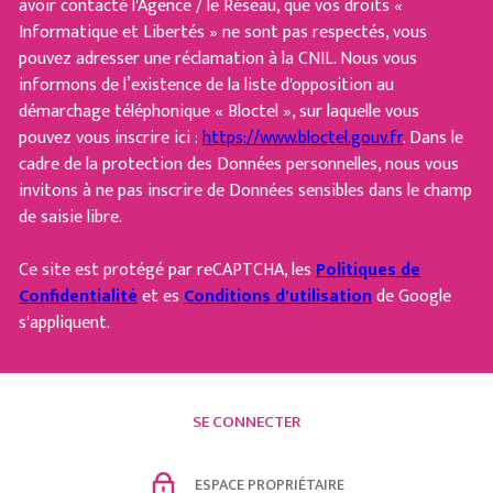
avoir contacté l'Agence / le Réseau, que vos droits «
Informatique et Libertés » ne sont pas respectés, vous
pouvez adresser une réclamation à la CNIL. Nous vous
informons de l’existence de la liste d'opposition au
démarchage téléphonique « Bloctel », sur laquelle vous
pouvez vous inscrire ici :
https://www.bloctel.gouv.fr
. Dans le
cadre de la protection des Données personnelles, nous vous
invitons à ne pas inscrire de Données sensibles dans le champ
de saisie libre.
Ce site est protégé par reCAPTCHA, les
Politiques de
Confidentialité
et es
Conditions d'utilisation
de Google
s'appliquent.
SE CONNECTER
ESPACE PROPRIÉTAIRE