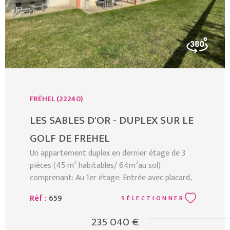
FRÉHEL (22240)
LES SABLES D'OR - DUPLEX SUR LE
GOLF DE FREHEL
Un appartement duplex en dernier étage de 3
pièces (45 m² habitables/ 64m²au sol)
comprenant: Au 1er étage: Entrée avec placard,
séjour avec cuisine ouverte équipée, salle de
Réf :
659
SÉLECTIONNER
bains avec double vasque et water-closet. Au 2
ème et dernier étage: Palier desservant 2
235 040 €
chambres avec placards. Grand balcon donnant