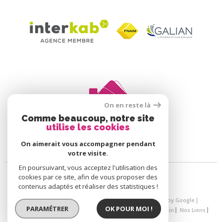
On en reste là
Comme beaucoup, notre site
utilise les cookies
On aimerait vous accompagner pendant
votre visite.
En poursuivant, vous acceptez l'utilisation des
cookies par ce site, afin de vous proposer des
contenus adaptés et réaliser des statistiques !
© 2026 | Tous droits réservés | Traduction powered by Google |
PARAMÉTRER
OK POUR MOI !
Nos Honoraires
Plan Du Site
Mentions Légales
Admin
Nos Liens
Politique RGPD
Cookies