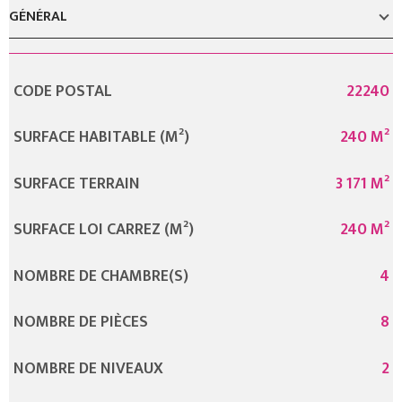
GÉNÉRAL
Caractérisque
Valeurs
CODE POSTAL
22240
SURFACE HABITABLE (M²)
240 M²
SURFACE TERRAIN
3 171 M²
SURFACE LOI CARREZ (M²)
240 M²
NOMBRE DE CHAMBRE(S)
4
NOMBRE DE PIÈCES
8
NOMBRE DE NIVEAUX
2