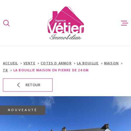
Aller
Aller
Aller
Aller
à
à
au
au
:
la
menu
contenu
VOTRE
recherche
principal
ACCUEIL
RECHERCHE
VENTES
TYPE
D'OFFRE
ACHETER
ACCUEIL
VENTE
COTES D ARMOR
LA BOUILLIE
MAISON
ESTIMATIO
T8
LA BOUILLIE MAISON EN PIERRE DE 240M
TYPE
DE
TYPE DE BIEN
BIEN
RETOUR
ALERTE EMA
VILLE
NOUVEAUTÉ
CONTACT
Budget
BUDGET