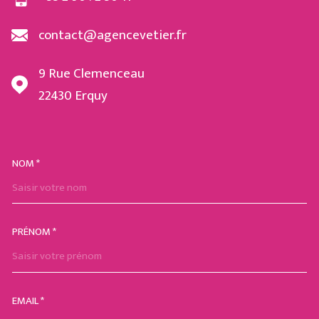
contact@agencevetier.fr
9 Rue Clemenceau
22430
Erquy
NOM *
TRAD_MELTEM_VOSCOORDON
PRÉNOM *
EMAIL *