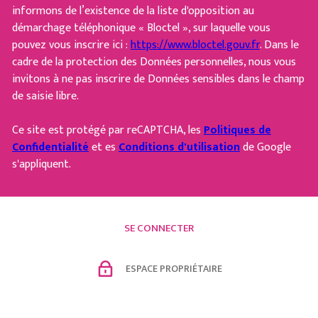
informons de l’existence de la liste d'opposition au
démarchage téléphonique « Bloctel », sur laquelle vous
pouvez vous inscrire ici :
https://www.bloctel.gouv.fr
. Dans le
cadre de la protection des Données personnelles, nous vous
invitons à ne pas inscrire de Données sensibles dans le champ
de saisie libre.
Ce site est protégé par reCAPTCHA, les
Politiques de
Confidentialité
et es
Conditions d'utilisation
de Google
s'appliquent.
SE CONNECTER
ESPACE PROPRIÉTAIRE