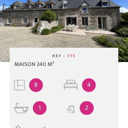
EXTRANET
COPROPRIÉ
RECHERCHER
RÉF :
715
MAISON 240 M²
8
4
1
2