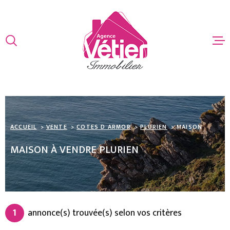
Aller
Aller
Aller
Aller
à
à
au
au
:
la
menu
contenu
VOTRE
recherche
principal
ACCUEIL
RECHERCHE
VENTES
TYPE
D'OFFRE
ACHETER
ESTIMATIO
ACCUEIL
VENTE
COTES D ARMOR
PLURIEN
MAISON
TYPE
DE
TYPE DE BIEN
BIEN
MAISON À VENDRE PLURIEN
ALERTE EMA
VILLE
CONTACT
Budget
BUDGET
1
annonce(s) trouvée(s) selon vos critères
Surface