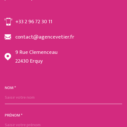
+33 2 96 72 30 11
contact@agencevetier.fr
9 Rue Clemenceau
22430
Erquy
NOM *
TRAD_MELTEM_VOSCOORDON
PRÉNOM *