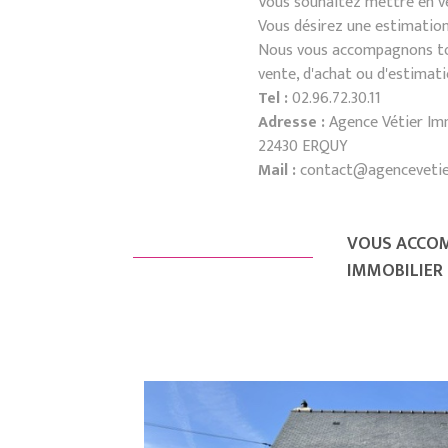
Vous souhaitez mettre en ve
Vous désirez une estimation
Nous vous accompagnons tou
vente, d'achat ou d'estimati
Tel :
02.96.72.30.11
Adresse :
Agence Vétier Imm
22430 ERQUY
Mail :
contact@agencevetie
VOUS ACCOM
IMMOBILIER