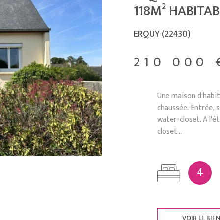
118M² HABITAB
ERQUY (22430)
210 000 
Une maison d'habit
chaussée: Entrée, sé
water-closet. A l'é
closet...
4
VOIR LE BIE