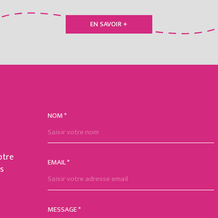
EN SAVOIR +
NOM *
TRAD_MELTEM_VOSCO
otre
EMAIL *
rs
MESSAGE *
TRAD_MELTEM_VORED