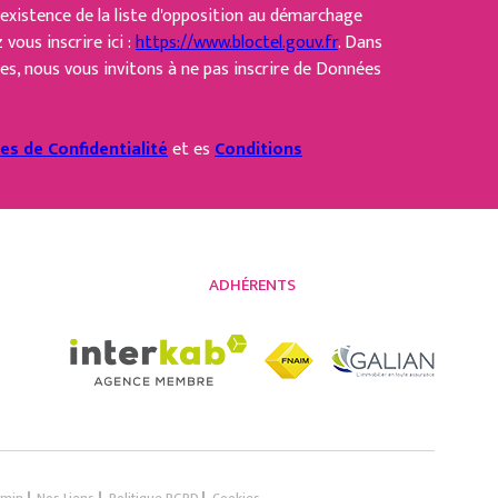
existence de la liste d'opposition au démarchage
 vous inscrire ici :
https://www.bloctel.gouv.fr
. Dans
es, nous vous invitons à ne pas inscrire de Données
ues de Confidentialité
et es
Conditions
ADHÉRENTS