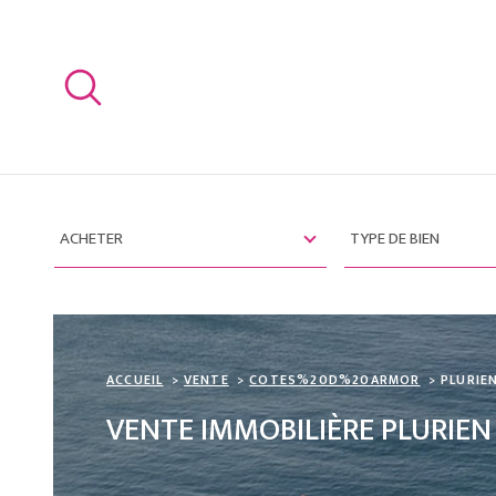
Aller
Aller
Aller
Aller
à
à
au
au
:
la
menu
contenu
recherche
principal
TYPE
TYPE
VOTRE
D'OFFRE
DE
ACHETER
TYPE DE BIEN
BIEN
REC
Surface
Pièces
HER
SURFACE
PIÈCES
CHE
ACCUEIL
VENTE
COTES%20D%20ARMOR
PLURIE
VENTE IMMOBILIÈRE PLURIEN